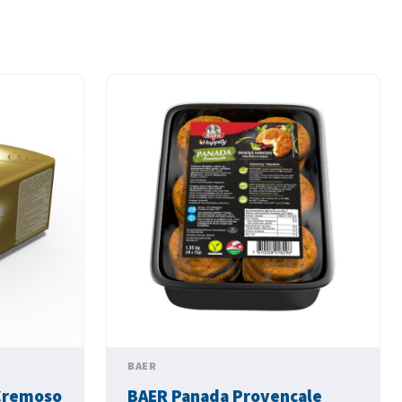
BAER
Cremoso
BAER Panada Provençale