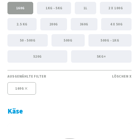
160G
1KG - 5KG
1L
2 X 100G
2.5 KG
200G
360G
4 X 50G
50 - 500G
500G
500G - 1KG
520G
5KG+
GALBANI PROFESSIONALE
HARTKÄSE
KÄSE
AUSGEWÄHLTE FILTER
LÖSCHEN X
160G
Käse