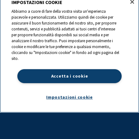
IMPOSTAZIONI COOKIE
I nostri prodotti
Abbiamo a cuore di fare della vostra visita un'esperienza
piacevole e personalizzata. Utilizziamo quindi dei cookie per
Ricette
assicurare il buon funzionamento del nostro sito, per proporre
contenuti, servizi e pubblicità adattati ai tuoi centri d'interesse
I nostri partner
per proporre funzionalità disponibili sui social media e per
analizzare il nostro traffico. Puoi impostare personalmente i
I nostri marchi
cookie e modificare le tue preferenze a qualsiasi momento,
cliccando su "Impostazioni cookie" in fondo ad ogni pagina del
sito.
Contatti
Accetta i cookie
0844 440 440
info@ch.lactalis.com
Impostazioni cookie
Lactalis Group
|
Datenschutz
|
Impressum
|
©
2026
LACTALIS Suisse
SA,
Bahnhofstrasse 67, CH-6403 Küssnacht am Rigi
|
Website by:
Preface Studios