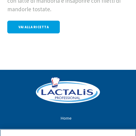
con latte di mandorla e insaporire con filetti di
mandorle tostate.
VAI ALLA RICETTA
Home
Chi siamo