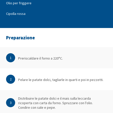
Olio per friggere
Cipolla rossa
Preparazione
1
Preriscaldare il forno a 220°C.
2
Pelare le patate dolci, tagliarle in quarti e poi in pezzetti.
Distribuire le patate dolci e il mais sulla leccarda
3
ricoperta con carta da forno. Spruzzare con l'olio.
Condire con sale e pepe.