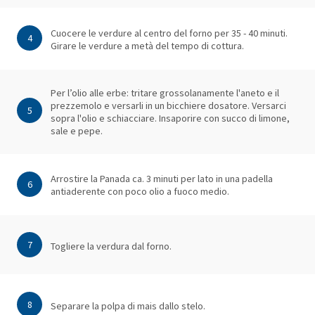
Cuocere le verdure al centro del forno per 35 - 40 minuti.
4
Girare le verdure a metà del tempo di cottura.
Per l’olio alle erbe: tritare grossolanamente l'aneto e il
prezzemolo e versarli in un bicchiere dosatore. Versarci
5
sopra l'olio e schiacciare. Insaporire con succo di limone,
sale e pepe.
Arrostire la Panada ca. 3 minuti per lato in una padella
6
antiaderente con poco olio a fuoco medio.
7
Togliere la verdura dal forno.
8
Separare la polpa di mais dallo stelo.