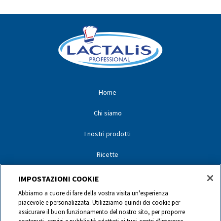
Home
Chi siamo
I nostri prodotti
Ricette
I nostri partner
IMPOSTAZIONI COOKIE
Abbiamo a cuore di fare della vostra visita un'esperienza
I nostri marchi
piacevole e personalizzata. Utilizziamo quindi dei cookie per
assicurare il buon funzionamento del nostro sito, per proporre
Contatti