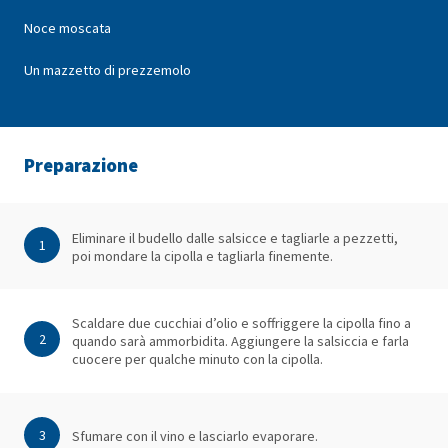
Noce moscata
Un mazzetto di prezzemolo
Preparazione
Eliminare il budello dalle salsicce e tagliarle a pezzetti,
1
poi mondare la cipolla e tagliarla finemente.
Scaldare due cucchiai d’olio e soffriggere la cipolla fino a
2
quando sarà ammorbidita. Aggiungere la salsiccia e farla
cuocere per qualche minuto con la cipolla.
3
Sfumare con il vino e lasciarlo evaporare.