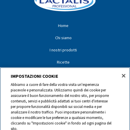
Home
Chi siamo
I nostri prodotti
Ricette
I nostri partner
IMPOSTAZIONI COOKIE
Abbiamo a cuore di fare della vostra visita un'esperienza
I nostri marchi
piacevole e personalizzata. Utilizziamo quindi dei cookie per
assicurare il buon funzionamento del nostro sito, per proporre
Contatti
contenuti, servizi e pubblicità adattati ai tuoi centri d'interesse
per proporre funzionalità disponibili sui social media e per
analizzare il nostro traffico. Puoi impostare personalmente i
0844 440 440
cookie e modificare le tue preferenze a qualsiasi momento,
cliccando su "Impostazioni cookie" in fondo ad ogni pagina del
sito.