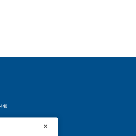
 440
lactalis.com