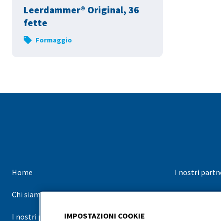
Leerdammer® Original, 36
fette
Formaggio
Home
I nostri partn
Chi siamo
I nostri marc
IMPOSTAZIONI COOKIE
I nostri prodotti
Contatti