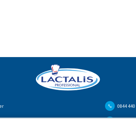
er
0844 440
hi
info@ch.