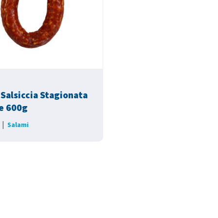
 Salsiccia Stagionata
e 600g
|
Salami