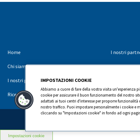
Home
I nostri partn
Chi siamo
I nostri marc
IMPOSTAZIONI COOKIE
I nostri prodotti
Contatti
Abbiamo a cuore di fare della vostra visita un'esperienza p
Ricette
cookie per assicurare il buon funzionamento del nostro sito
adattati ai tuoi centri d'interesse per proporre funzionalità 
nostro traffico. Puoi impostare personalmente i cookie e m
cliccando su "Impostazioni cookie" in fondo ad ogni pagin
Lactalis Group
|
Datenschutz
Impostazioni cookie