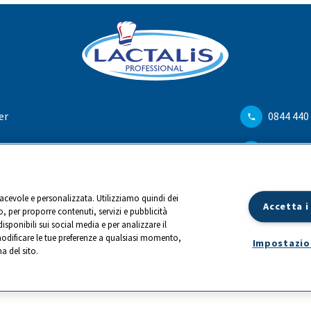
er
0844 440
hi
info@ch.
iacevole e personalizzata. Utilizziamo quindi dei
Accetta i
, per proporre contenuti, servizi e pubblicità
disponibili sui social media e per analizzare il
odificare le tue preferenze a qualsiasi momento,
Impostazio
a del sito.
|
Impressum
|
©
2026
LACTALIS Suisse
SA, Bahnhofstrasse 67, CH-6403 Küssnacht am 