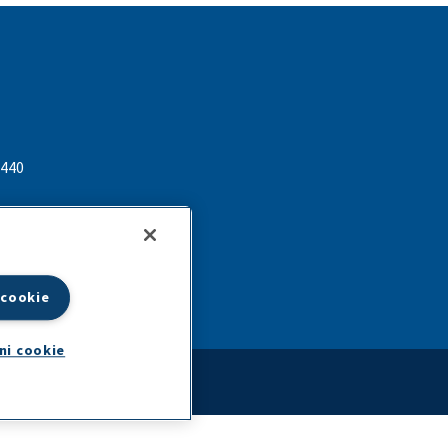
 440
lactalis.com
 cookie
ni cookie
Rigi
|
Website by:
Preface Studios