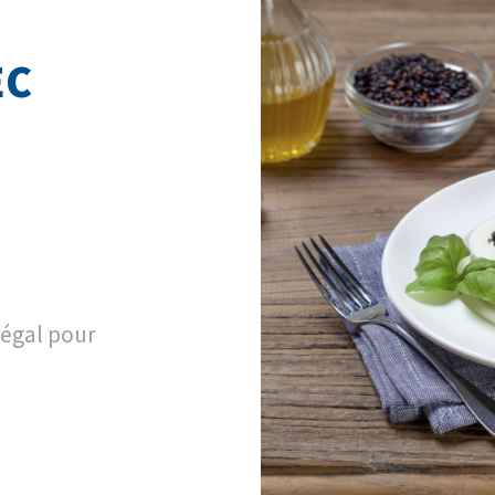
EC
 régal pour