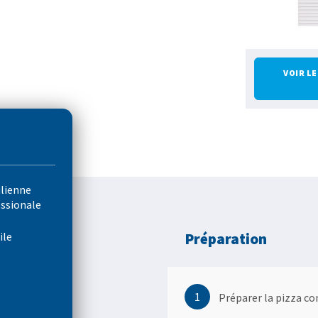
VOIR L
ulienne
essionale
ile
Préparation
1
Préparer la pizza c