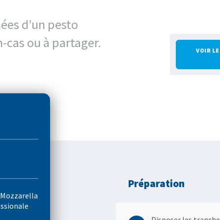
ées d’un pesto
-cas ou à partager.
VOIR L
Préparation
 Mozzarella
essionale
Disposer les tranch