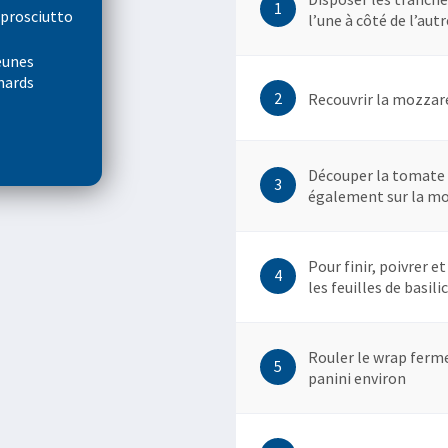
1
 prosciutto
l’une à côté de l’aut
jeunes
nards
2
Recouvrir la mozzare
Découper la tomate e
3
également sur la mo
Pour finir, poivrer e
4
les feuilles de basilic
Rouler le wrap ferme
5
panini environ