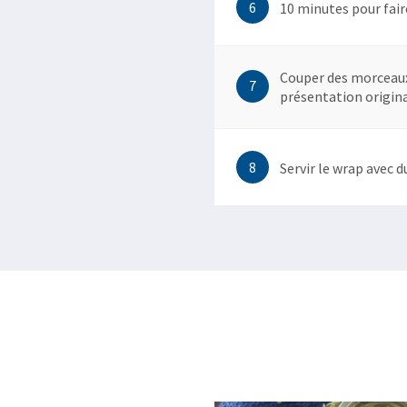
6
10 minutes pour fair
Couper des morceaux
7
présentation origina
8
Servir le wrap avec d