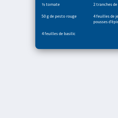
½ tomate
2 tranches de
50 g de pesto rouge
4 feuilles de 
pousses d’épi
4 feuilles de basilic