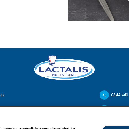
res
0844 440
info@ch.
aisante et personnalisée. Nous utilisons ainsi des