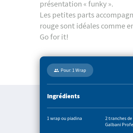
présentation « funky ».
Les petites parts accompagn
rouge sont idéales comme en
Go for it!
Pour: 1 Wrap
Ingrédients
1 wrap ou piadina
2 tranches de
Galbani Prof