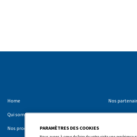
Home
Nos partenai
Qui sommes-nous ?
Nos marques
PARAMÈTRES DES COOKIES
Nos produits
Contact
Nous avons à cœur de faire de votre visite une expérience pl