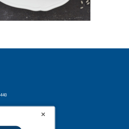
 440
lactalis.com