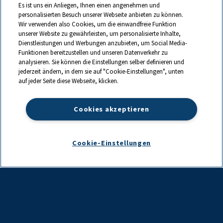
Über uns
Es ist uns ein Anliegen, Ihnen einen angenehmen und
personalisierten Besuch unserer Webseite anbieten zu können.
Wir verwenden also Cookies, um die einwandfreie Funktion
Unsere Produkte
unserer Website zu gewährleisten, um personalisierte Inhalte,
Dienstleistungen und Werbungen anzubieten, um Social Media-
Rezepte
Funktionen bereitzustellen und unseren Datenverkehr zu
analysieren. Sie können die Einstellungen selber definieren und
Unsere Partner
jederzeit ändern, in dem sie auf "Cookie-Einstellungen", unten
auf jeder Seite diese Webseite, klicken.
Unsere Marken
Kontakt
Cookies akzeptieren
0844 440 440
Cookie-Einstellungen
info@ch.lactalis.com
Lactalis Group
|
Datenschutz
|
Impressum
|
©
2026
LACTALIS Suisse
SA,
Bahnhofstrasse 67, CH-6403 Küssnacht am Rigi
|
Website by:
Preface Studios