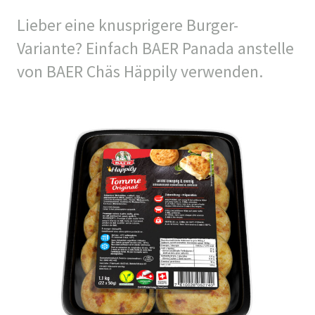
Lieber eine knusprigere Burger-
Variante? Einfach BAER Panada anstelle
von BAER Chäs Häppily verwenden.