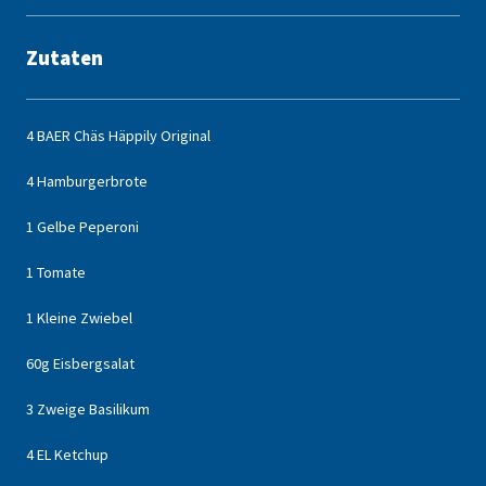
Zutaten
4 BAER Chäs Häppily Original
4 Hamburgerbrote
1 Gelbe Peperoni
1 Tomate
1 Kleine Zwiebel
60g Eisbergsalat
3 Zweige Basilikum
4 EL Ketchup