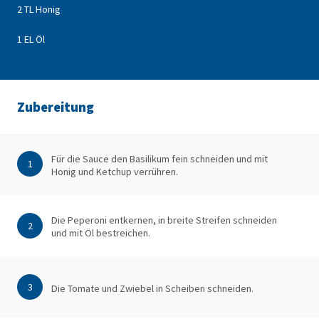
2 TL Honig
1 EL Öl
Zubereitung
Für die Sauce den Basilikum fein schneiden und mit
1
Honig und Ketchup verrühren.
Die Peperoni entkernen, in breite Streifen schneiden
2
und mit Öl bestreichen.
3
Die Tomate und Zwiebel in Scheiben schneiden.