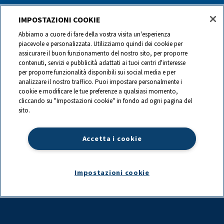
Chi siamo
IMPOSTAZIONI COOKIE
Abbiamo a cuore di fare della vostra visita un'esperienza
I nostri prodotti
piacevole e personalizzata. Utilizziamo quindi dei cookie per
assicurare il buon funzionamento del nostro sito, per proporre
Ricette
contenuti, servizi e pubblicità adattati ai tuoi centri d'interesse
per proporre funzionalità disponibili sui social media e per
I nostri partner
analizzare il nostro traffico. Puoi impostare personalmente i
cookie e modificare le tue preferenze a qualsiasi momento,
I nostri marchi
cliccando su "Impostazioni cookie" in fondo ad ogni pagina del
sito.
Contatti
Accetta i cookie
0844 440 440
Impostazioni cookie
info@ch.lactalis.com
Lactalis Group
|
Datenschutz
|
Impressum
|
©
2026
LACTALIS Suisse
SA,