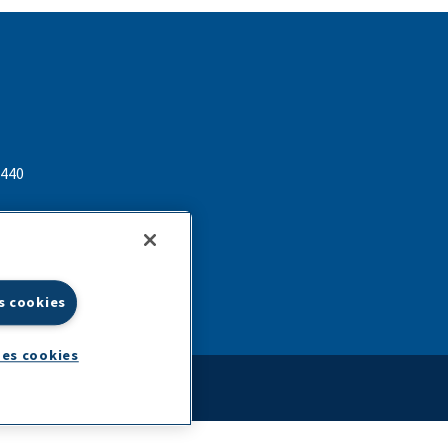
 440
lactalis.com
s cookies
es cookies
Rigi
|
Website by:
Preface Studios