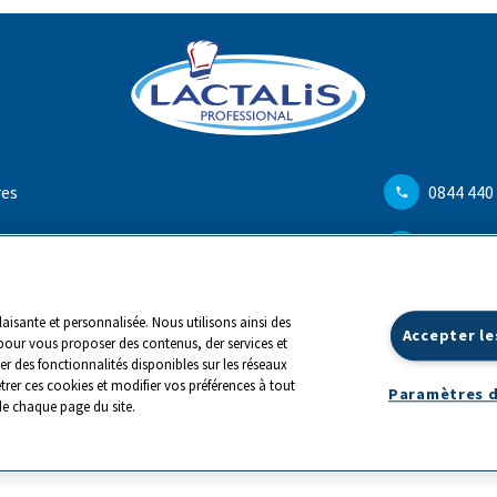
res
0844 440
info@ch.
aisante et personnalisée. Nous utilisons ainsi des
Accepter le
pour vous proposer des contenus, der services et
er des fonctionnalités disponibles sur les réseaux
trer ces cookies et modifier vos préférences à tout
Paramètres d
e chaque page du site.
|
Impressum
|
©
2026
LACTALIS Suisse
SA, Bahnhofstrasse 67, CH-6403 Küssnacht am 