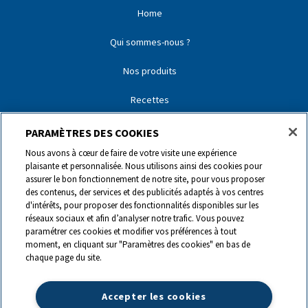
Home
Qui sommes-nous ?
Nos produits
Recettes
Nos partenaires
PARAMÈTRES DES COOKIES
Nous avons à cœur de faire de votre visite une expérience
Nos marques
plaisante et personnalisée. Nous utilisons ainsi des cookies pour
assurer le bon fonctionnement de notre site, pour vous proposer
Contact
des contenus, der services et des publicités adaptés à vos centres
d'intérêts, pour proposer des fonctionnalités disponibles sur les
réseaux sociaux et afin d’analyser notre trafic. Vous pouvez
0844 440 440
paramétrer ces cookies et modifier vos préférences à tout
moment, en cliquant sur "Paramètres des cookies" en bas de
chaque page du site.
info@ch.lactalis.com
Accepter les cookies