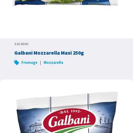
GALBANI
Galbani Mozzarella Maxi 250g
|
Fromage
Mozzarella