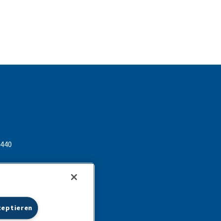
 440
lactalis.com
zeptieren