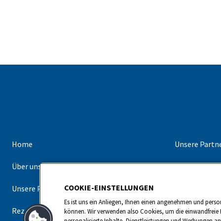
Home
Unsere Partn
Über uns
Unsere Mark
COOKIE-EINSTELLUNGEN
Unsere Produkte
Kontakt
Es ist uns ein Anliegen, Ihnen einen angenehmen und person
Rezepte
können. Wir verwenden also Cookies, um die einwandfreie 
personalisierte Inhalte, Dienstleistungen und Werbungen 