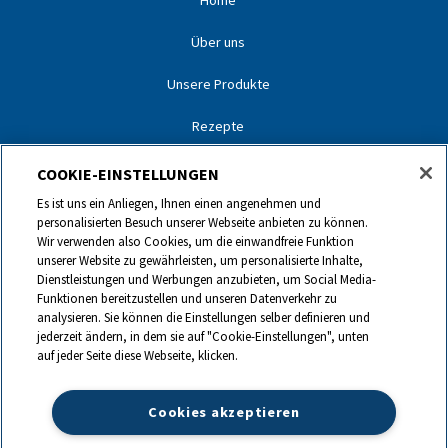
Home
Über uns
Unsere Produkte
Rezepte
Unsere Partner
COOKIE-EINSTELLUNGEN
Es ist uns ein Anliegen, Ihnen einen angenehmen und
Unsere Marken
personalisierten Besuch unserer Webseite anbieten zu können.
Wir verwenden also Cookies, um die einwandfreie Funktion
Kontakt
unserer Website zu gewährleisten, um personalisierte Inhalte,
Dienstleistungen und Werbungen anzubieten, um Social Media-
Funktionen bereitzustellen und unseren Datenverkehr zu
0844 440 440
analysieren. Sie können die Einstellungen selber definieren und
jederzeit ändern, in dem sie auf "Cookie-Einstellungen", unten
auf jeder Seite diese Webseite, klicken.
info@ch.lactalis.com
Cookies akzeptieren