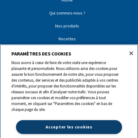
Home
NOS PARTENAIRES
Qui sommes-nous ?
CONTACT
Nos produits
Recettes
Nos partenaires
PARAMÈTRES DES COOKIES
Nous avons à cœur de faire de votre visite une expérience
Nos marques
plaisante et personnalisée. Nous utilisons ainsi des cookies pour
assurer le bon fonctionnement de notre site, pour vous proposer
Contact
des contenus, der services et des publicités adaptés à vos centres
d'intérêts, pour proposer des fonctionnalités disponibles sur les
réseaux sociaux et afin d’analyser notre trafic. Vous pouvez
0844 440 440
paramétrer ces cookies et modifier vos préférences à tout
moment, en cliquant sur "Paramètres des cookies" en bas de
chaque page du site.
info@ch.lactalis.com
Accepter les cookies