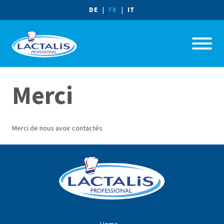
PÂTES ET RISOTTOS
|
|
DE
FR
IT
PIZZAS
BURGERS ET PANINIS
Merci
PLATS PRINCIPAUX
Merci de nous avoir contactés
DESSERTS
OÙ ACHETER NOS PRODUITS
VAN SELLING