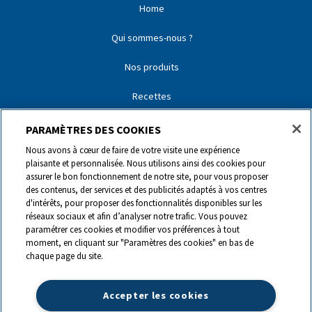
Home
Qui sommes-nous ?
Nos produits
Recettes
Nos partenaires
PARAMÈTRES DES COOKIES
Nous avons à cœur de faire de votre visite une expérience
Nos marques
plaisante et personnalisée. Nous utilisons ainsi des cookies pour
assurer le bon fonctionnement de notre site, pour vous proposer
Contact
des contenus, der services et des publicités adaptés à vos centres
d'intérêts, pour proposer des fonctionnalités disponibles sur les
réseaux sociaux et afin d’analyser notre trafic. Vous pouvez
0844 440 440
paramétrer ces cookies et modifier vos préférences à tout
moment, en cliquant sur "Paramètres des cookies" en bas de
chaque page du site.
info@ch.lactalis.com
Accepter les cookies