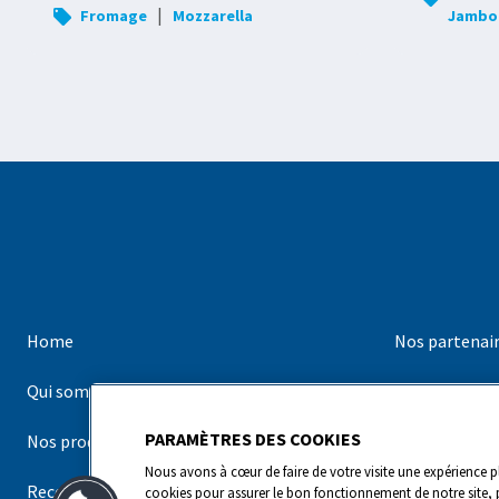
|
Fromage
Mozzarella
Jambo
Home
Nos partenai
Qui sommes-nous ?
Nos marques
PARAMÈTRES DES COOKIES
Nos produits
Contact
Nous avons à cœur de faire de votre visite une expérience pl
Recettes
cookies pour assurer le bon fonctionnement de notre site, 