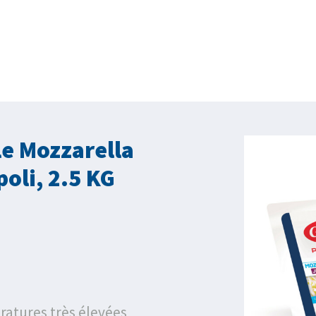
le Mozzarella
poli, 2.5 KG
ratures très élevées