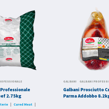
ROFESSIONALE
GALBANI
GALBANI PROFESS
 Professionale
Galbani Prosciutto C
ef 2.75kg
Parma Addobbo 8.2k
|
|
terie
Cured Meat