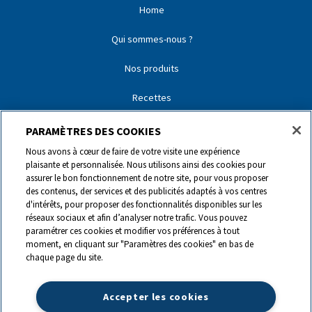
Home
Qui sommes-nous ?
Nos produits
Recettes
Nos partenaires
PARAMÈTRES DES COOKIES
Nous avons à cœur de faire de votre visite une expérience
Nos marques
plaisante et personnalisée. Nous utilisons ainsi des cookies pour
assurer le bon fonctionnement de notre site, pour vous proposer
Contact
des contenus, der services et des publicités adaptés à vos centres
d'intérêts, pour proposer des fonctionnalités disponibles sur les
réseaux sociaux et afin d’analyser notre trafic. Vous pouvez
0844 440 440
paramétrer ces cookies et modifier vos préférences à tout
moment, en cliquant sur "Paramètres des cookies" en bas de
chaque page du site.
info@ch.lactalis.com
Accepter les cookies