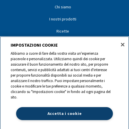
Chi siamo
I nostri prodotti
Ricette
I nostri partner
IMPOSTAZIONI COOKIE
Abbiamo a cuore di fare della vostra visita un'esperienza
I nostri marchi
piacevole e personalizzata. Utilizziamo quindi dei cookie per
assicurare il buon funzionamento del nostro sito, per proporre
Contatti
contenuti, servizi e pubblicità adattati ai tuoi centri d'interesse
per proporre funzionalità disponibili sui social media e per
analizzare il nostro traffico. Puoi impostare personalmente i
0844 440 440
cookie e modificare le tue preferenze a qualsiasi momento,
cliccando su "Impostazioni cookie" in fondo ad ogni pagina del
sito.
info@ch.lactalis.com
Accetta i cookie
Lactalis Group
|
Datenschutz
|
Impressum
|
©
2026
LACTALIS Suisse
SA,