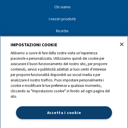
Chi siamo
I nostri prodotti
Ricette
I nostri partner
IMPOSTAZIONI COOKIE
Abbiamo a cuore di fare della vostra visita un'esperienza
I nostri marchi
piacevole e personalizzata. Utilizziamo quindi dei cookie per
assicurare il buon funzionamento del nostro sito, per proporre
Contatti
contenuti, servizi e pubblicità adattati ai tuoi centri d'interesse
per proporre funzionalità disponibili sui social media e per
analizzare il nostro traffico. Puoi impostare personalmente i
0844 440 440
cookie e modificare le tue preferenze a qualsiasi momento,
cliccando su "Impostazioni cookie" in fondo ad ogni pagina del
sito.
info@ch.lactalis.com
Accetta i cookie
Lactalis Group
|
Datenschutz
|
Impressum
|
©
2026
LACTALIS Suisse
SA,