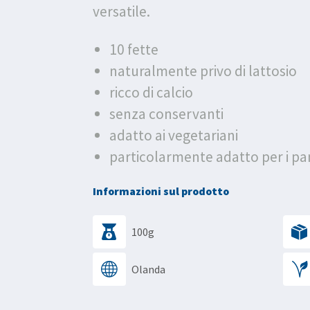
versatile.
10 fette
naturalmente privo di lattosio
ricco di calcio
senza conservanti
adatto ai vegetariani
particolarmente adatto per i pa
Informazioni sul prodotto
100g
Olanda