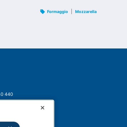
|
Formaggio
Mozzarella
40 440
lactalis.com