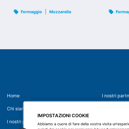
|
Formaggio
Mozzarella
Forma
Home
I nostri part
Chi siamo
I nostri marc
IMPOSTAZIONI COOKIE
I nostri prodotti
Contatti
Abbiamo a cuore di fare della vostra visita un'esperi