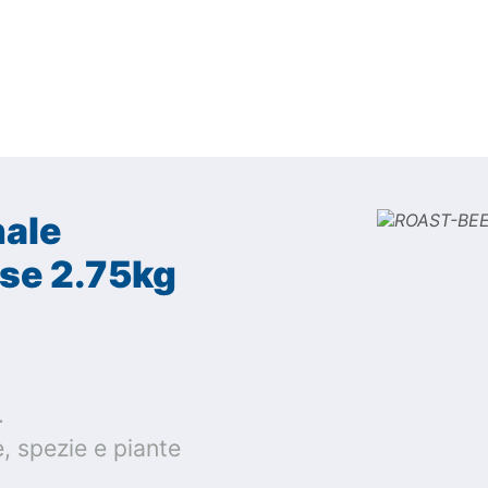
nale
ese 2.75kg
.
, spezie e piante