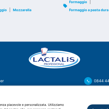
|
Formaggio
|
ggio
Mozzarella
Formaggio a pasta dura
ner
0844 4
hi
info@ch.
enza piacevole e personalizzata. Utilizziamo