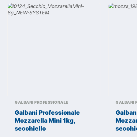
GALBANI PROFESSIONALE
GALBANI 
Galbani Professionale
Galban
Mozzarella Mini 1kg,
Mozzar
secchiello
secchi