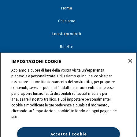
Home
Chi siamo
I nostri prodotti
Ricette
I nostri partner
IMPOSTAZIONI COOKIE
Abbiamo a cuore di fare della vostra visita un'esperienza
I nostri marchi
piacevole e personalizzata. Utilizziamo quindi dei cookie per
assicurare il buon funzionamento del nostro sito, per proporre
Contatti
contenuti, servizi e pubblicità adattati ai tuoi centri d'interesse
per proporre funzionalità disponibili sui social media e per
analizzare il nostro traffico. Puoi impostare personalmente i
0844 440 440
cookie e modificare le tue preferenze a qualsiasi momento,
cliccando su "Impostazioni cookie" in fondo ad ogni pagina del
sito.
info@ch.lactalis.com
Accetta i cookie