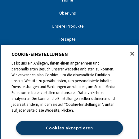
Home
Über uns
Unsere Produkte
Rezepte
Unsere Partner
COOKIE-EINSTELLUNGEN
Es ist uns ein Anliegen, Ihnen einen angenehmen und
Unsere Marken
personalisierten Besuch unserer Webseite anbieten zu können.
Wir verwenden also Cookies, um die einwandfreie Funktion
Kontakt
unserer Website zu gewährleisten, um personalisierte Inhalte,
Dienstleistungen und Werbungen anzubieten, um Social Media-
Funktionen bereitzustellen und unseren Datenverkehr zu
0844 440 440
analysieren. Sie können die Einstellungen selber definieren und
jederzeit ändern, in dem sie auf "Cookie-Einstellungen", unten
auf jeder Seite diese Webseite, klicken.
info@ch.lactalis.com
Cookies akzeptieren