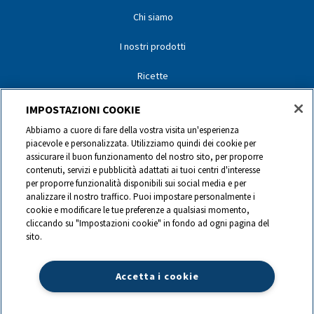
Chi siamo
I nostri prodotti
Ricette
I nostri partner
IMPOSTAZIONI COOKIE
Abbiamo a cuore di fare della vostra visita un'esperienza
I nostri marchi
piacevole e personalizzata. Utilizziamo quindi dei cookie per
assicurare il buon funzionamento del nostro sito, per proporre
Contatti
contenuti, servizi e pubblicità adattati ai tuoi centri d'interesse
per proporre funzionalità disponibili sui social media e per
analizzare il nostro traffico. Puoi impostare personalmente i
0844 440 440
cookie e modificare le tue preferenze a qualsiasi momento,
cliccando su "Impostazioni cookie" in fondo ad ogni pagina del
sito.
info@ch.lactalis.com
Accetta i cookie
Lactalis Group
|
Datenschutz
|
Impressum
|
©
2026
LACTALIS Suisse
SA,