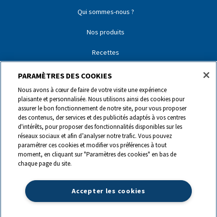
Qui sommes-nous ?
Nos produits
Recettes
Nos partenaires
PARAMÈTRES DES COOKIES
Nous avons à cœur de faire de votre visite une expérience
Nos marques
plaisante et personnalisée. Nous utilisons ainsi des cookies pour
assurer le bon fonctionnement de notre site, pour vous proposer
Contact
des contenus, der services et des publicités adaptés à vos centres
d'intérêts, pour proposer des fonctionnalités disponibles sur les
réseaux sociaux et afin d’analyser notre trafic. Vous pouvez
0844 440 440
paramétrer ces cookies et modifier vos préférences à tout
moment, en cliquant sur "Paramètres des cookies" en bas de
chaque page du site.
info@ch.lactalis.com
Accepter les cookies
Lactalis Group
|
Datenschutz
|
Impressum
|
©
2026
LACTALIS Suisse
SA,